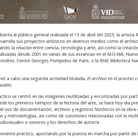
bierta al público general realizada el 15 de abril del 2025, la artist
rrolla sus proyectos artísticos en diversos medios como el archivo, 
izando la relación entre ciencia, tecnología y arte, así como la creac
lizadas desde 2001 en varias de sus estancias en el M.O.MA, Nueva 
 Londres; Centre Georges Pompidou de Paris, o la BNE Biblioteca Na
levó a cabo una segunda actividad titulada,
El archivo en el proceso c
suales
.
ráctico se centró en las imágenes reutilizadas y encontradas por part
sde los primeros tiempos de la historia del arte, se hace hoy día pr
l uso de documentación, archivos y registros históricos en la obra 
s y metodologías, así como de cuestiones relacionadas con la reutil
udiovisuales o sonoros y los derechos de autor/a.
mponente práctico, apostando por la puesta en marcha por parte de 