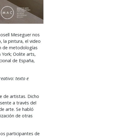
a Rosell Meseguer nos
la pintura, el video
ión de metodologías
York; Oolite arts,
cional de España,
reativo: texto e
e de artistas. Dicho
esente a través del
de arte. Se habló
ización de otras
los participantes de