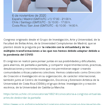
Congreso originado desde el Grupo de Investigación, Arte y Universidad, de la
Facultad de Bellas Artes, de la Universidad Complutense de Madrid, que se
planteó desde la pregunta por
la relación con la virtualidad y de las
múltiples transformaciones a las que nos hemos debido adaptar debido a
la pandemia del COVID
.
El congreso se realizó para pensar juntas en sus posibilidades y dificultades,
para aliarnos, de pantalla a pantalla, y compartir experimentaciones, practicas,
desubicaciones y reorientaciones que nos permitieran seguir creando
comunidades críticas y saberes colectivos. Hemos colaborado como Dirección
de Creación e Investigación en su organización, de carácter internacional,
también junto al Centro de Investigación, Docencia y Extensión Artística de la
Universidad de Costa Rica (CIDEA) y el grupo Artea: Investigación y creación
escénica, de la Universidad de Castilla-La Mancha.
https://artes.uchile.cl/convocatorias/169214/convocatoria-a-congreso-virtual-las-
artes-de-desbordar-la-pantalla
https://www.ucm.es/historiadelarte/congreso-internacional-on-line-las-artes-de-