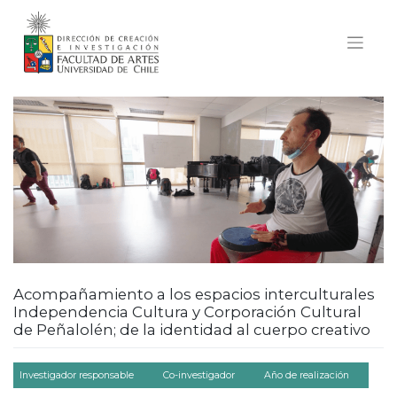
Skip
to
content
Acompañamiento a los espacios interculturales
Independencia Cultura y Corporación Cultural
de Peñalolén; de la identidad al cuerpo creativo
Investigador responsable
Co-investigador
Año de realización