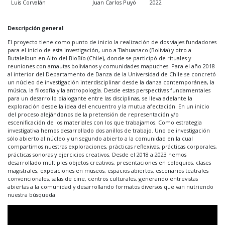
Luis Corvalán
Juan Carlos Puyó
2022
Descripción general
El proyecto tiene como punto de inicio la realización de dos viajes fundadores
para el inicio de esta investigación, uno a Tiahuanaco (Bolivia) y otro a
Butalelbun en Alto del BioBío (Chile), donde se participó de rituales y
reuniones con amautas bolivianos y comunidades mapuches. Para el año 2018
al interior del Departamento de Danza de la Universidad de Chile se concretó
un núcleo de investigación interdisciplinar desde la danza contemporánea, la
música, la filosofía y la antropología. Desde estas perspectivas fundamentales
para un desarrollo dialogante entre las disciplinas, se lleva adelante la
exploración desde la idea del encuentro y la mutua afectación. En un inicio
del proceso alejándonos de la pretensión de representación y/o
escenificación de los materiales con los que trabajamos. Como estrategia
investigativa hemos desarrollado dos anillos de trabajo. Uno de investigación
sólo abierto al núcleo y un segundo abierto a la comunidad en la cual
compartimos nuestras exploraciones, prácticas reflexivas, prácticas corporales,
prácticas sonoras y ejercicios creativos. Desde el 2018 a 2023 hemos
desarrollado múltiples objetos creativos, presentaciones en coloquios, clases
magistrales, exposiciones en museos, espacios abiertos, escenarios teatrales
convencionales, salas de cine, centros culturales, generando entrevistas
abiertas a la comunidad y desarrollando formatos diversos que van nutriendo
nuestra búsqueda.