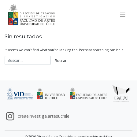
Skip
to
content
Sin resultados
It seems we can’t find what you’re looking for. Perhaps searching can help.
creaeinvestiga.artesuchile
© 2026 Dirección de Creación e Investigación Artística