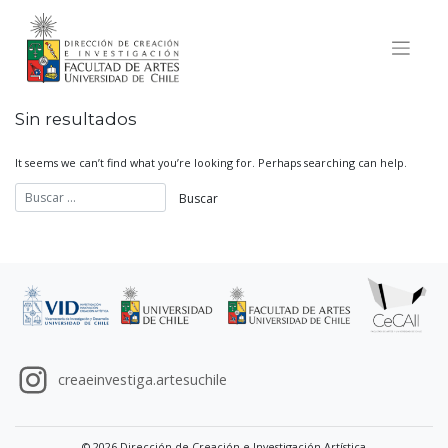
Skip
to
content
Sin resultados
It seems we can’t find what you’re looking for. Perhaps searching can help.
creaeinvestiga.artesuchile
© 2026 Dirección de Creación e Investigación Artística