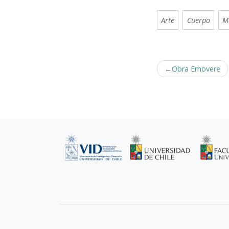
Arte
Cuerpo
M
Navegación
Obra Emovere
de
entradas