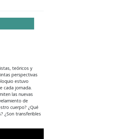
stas, teóricos y
tintas perspectivas
coloquio estuvo
de cada jornada.
miten las nuevas
evelamiento de
estro cuerpo? ¿Qué
? ¿Son transferibles