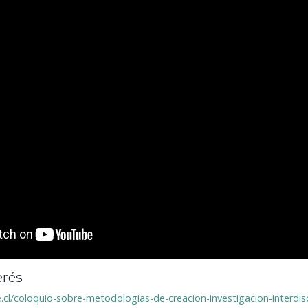
erés
cl/coloquio-sobre-metodologias-de-creacion-investigacion-interdisc