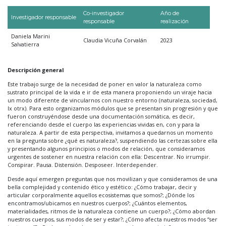
Co-investigador
Año de
Investigador responsable
responsable
realización
Daniela Marini
Claudia Vicuña Corvalán
2023
Salvatierra
Descripción general
Este trabajo surge de la necesidad de poner en valor la naturaleza como
sustrato principal de la vida e ir de esta manera proponiendo un viraje hacia
un modo diferente de vincularnos con nuestro entorno (naturaleza, sociedad,
lx otrx). Para esto organizamos módulos que se presentan sin progresión y que
fueron construyéndose desde una documentación somática, es decir,
referenciando desde el cuerpo las experiencias vividas en, con y para la
naturaleza. A partir de esta perspectiva, invitamos a quedarnos un momento
en la pregunta sobre ¿qué es naturaleza?, suspendiendo las certezas sobre ella
y presentando algunos principios o modos de relación, que consideramos
urgentes de sostener en nuestra relación con ella: Descentrar. No irrumpir.
Conspirar. Pausa. Distensión. Desposeer. Interdepender.
Desde aquí emergen preguntas que nos movilizan y que consideramos de una
bella complejidad y contenido ético y estético: ¿Cómo trabajar, decir y
articular corporalmente aquellos ecosistemas que somos?; ¿Dónde los
encontramos/ubicamos en nuestros cuerpos?; ¿Cuántos elementos,
materialidades, ritmos de la naturaleza contiene un cuerpo?; ¿Cómo abordan
nuestros cuerpos, sus modos de ser y estar?; ¿Cómo afecta nuestros modos “ser