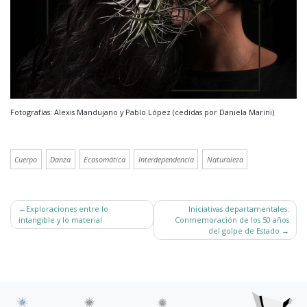
Fotografías: Alexis Mandujano y Pablo López (cedidas por Daniela Marini)
Cuerpo
Danza
Ecosomática
Interdependencia
Naturaleza
Navegación
Exploraciones entre lo
Iniciativas departamentales:
de
intangible y lo material
Conmemoración de los 50 años
entradas
del golpe de Estado