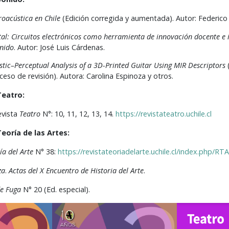
roacústica en Chile
(Edición corregida y aumentada). Autor: Federic
ital: Circuitos electrónicos como herramienta de innovación docente e 
onido
. Autor: José Luis Cárdenas.
stic–Perceptual Analysis of a 3D-Printed Guitar Using MIR Descriptors
eso de revisión). Autora: Carolina Espinoza y otros.
eatro:
evista
Teatro
N°: 10, 11, 12, 13, 14.
https://revistateatro.uchile.cl
oría de las Artes:
ía del Arte
N° 38:
https://revistateoriadelarte.uchile.cl/index.php/RT
za
.
Actas del X Encuentro de Historia del Arte
.
e Fuga
N° 20 (Ed. especial).