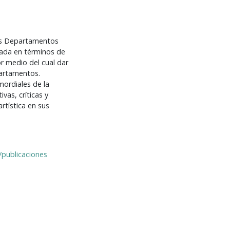
tos Departamentos
dada en términos de
 medio del cual dar
partamentos.
mordiales de la
vas, críticas y
rtística en sus
l/publicaciones