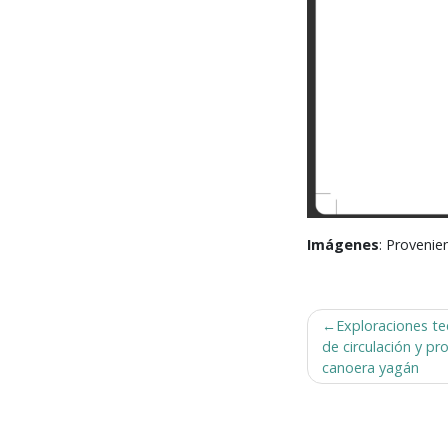
Imágenes
: Provenie
Navegación
Exploraciones te
de
de circulación y pr
entradas
canoera yagán