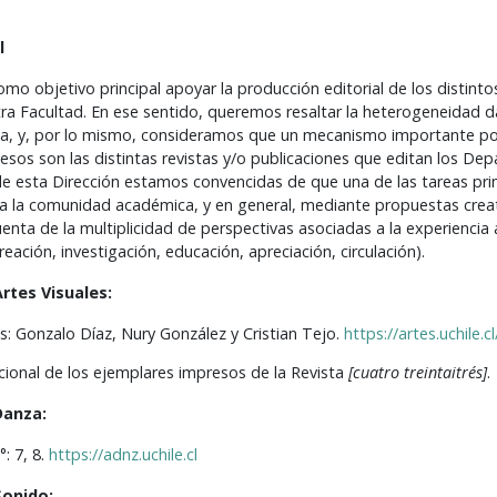
l
omo objetivo principal apoyar la producción editorial de los distin
a Facultad. En ese sentido, queremos resaltar la heterogeneidad 
a, y, por lo mismo, consideramos que un mecanismo importante por
esos son las distintas revistas y/o publicaciones que editan los De
e esta Dirección estamos convencidas de que una de las tareas pri
 a la comunidad académica, y en general, mediante propuestas creati
uenta de la multiplicidad de perspectivas asociadas a la experiencia a
eación, investigación, educación, apreciación, circulación).
tes Visuales:
s: Gonzalo Díaz, Nury González y Cristian Tejo.
https://artes.uchile.c
cional de los ejemplares impresos de la Revista
[cuatro treintaitrés]
.
Danza:
: 7, 8.
https://adnz.uchile.cl
onido: