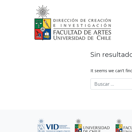
Skip
to
content
Sin resultad
It seems we can’t fin