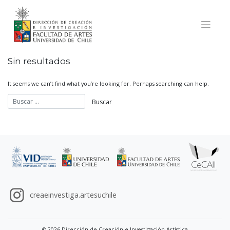
Skip
to
content
Sin resultados
It seems we can’t find what you’re looking for. Perhaps searching can help.
creaeinvestiga.artesuchile
© 2026 Dirección de Creación e Investigación Artística