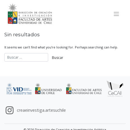
Skip
to
content
Sin resultados
It seems we can’t find what you’re looking for. Perhaps searching can help.
creaeinvestiga.artesuchile
© 2026 Dirección de Creación e Investigación Artística