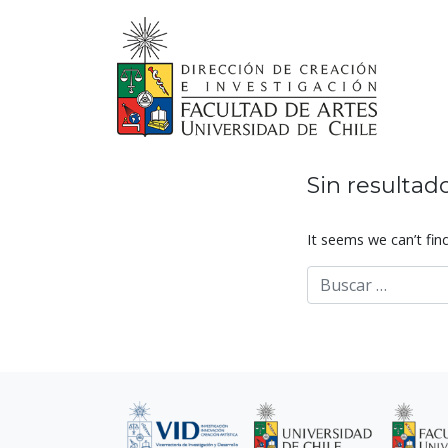
Skip
to
content
Sin resultad
It seems we can’t fin