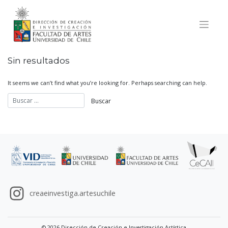
Skip
to
content
Sin resultados
It seems we can’t find what you’re looking for. Perhaps searching can help.
creaeinvestiga.artesuchile
© 2026 Dirección de Creación e Investigación Artística