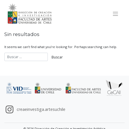
Skip
to
content
Sin resultados
It seems we can’t find what you’re looking for. Perhaps searching can help.
creaeinvestiga.artesuchile
© 2026 Dirección de Creación e Investigación Artística