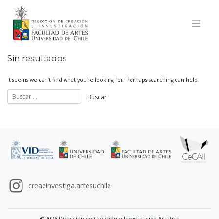
Skip
to
content
Sin resultados
It seems we can’t find what you’re looking for. Perhaps searching can help.
creaeinvestiga.artesuchile
© 2026 Dirección de Creación e Investigación Artística