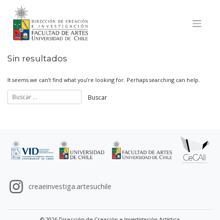
Skip
to
content
Sin resultados
It seems we can’t find what you’re looking for. Perhaps searching can help.
creaeinvestiga.artesuchile
© 2026 Dirección de Creación e Investigación Artística