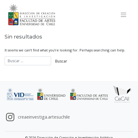
Skip
to
content
Sin resultados
It seems we can’t find what you’re looking for. Perhaps searching can help.
creaeinvestiga.artesuchile
© 2026 Dirección de Creación e Investigación Artística