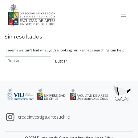
Skip
to
content
Sin resultados
It seems we can’t find what you’re looking for. Perhaps searching can help.
creaeinvestiga.artesuchile
© 2026 Dirección de Creación e Investigación Artística