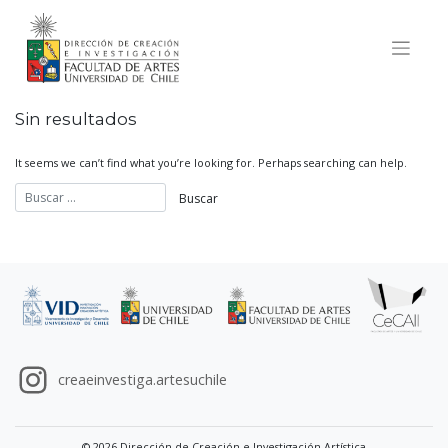
Skip
to
content
Sin resultados
It seems we can’t find what you’re looking for. Perhaps searching can help.
creaeinvestiga.artesuchile
© 2026 Dirección de Creación e Investigación Artística