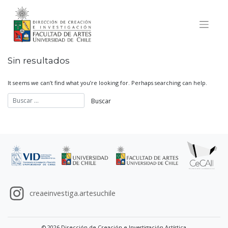
Skip
to
content
Sin resultados
It seems we can’t find what you’re looking for. Perhaps searching can help.
creaeinvestiga.artesuchile
© 2026 Dirección de Creación e Investigación Artística