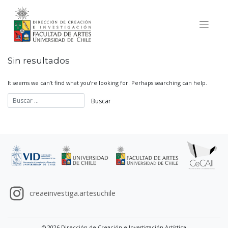
Skip
to
content
Sin resultados
It seems we can’t find what you’re looking for. Perhaps searching can help.
creaeinvestiga.artesuchile
© 2026 Dirección de Creación e Investigación Artística