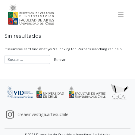
Skip
to
content
Sin resultados
It seems we can’t find what you’re looking for. Perhaps searching can help.
creaeinvestiga.artesuchile
© 2026 Dirección de Creación e Investigación Artística