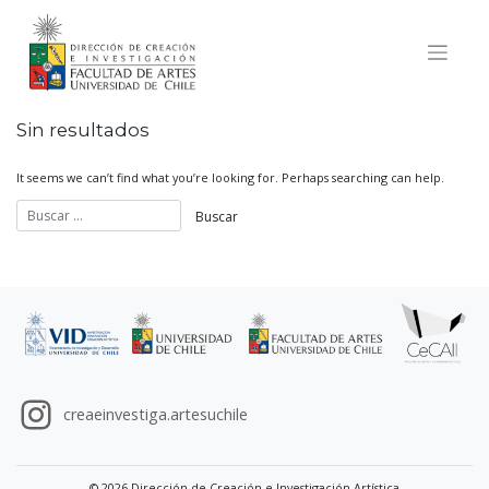
Skip
to
content
Sin resultados
It seems we can’t find what you’re looking for. Perhaps searching can help.
creaeinvestiga.artesuchile
© 2026 Dirección de Creación e Investigación Artística