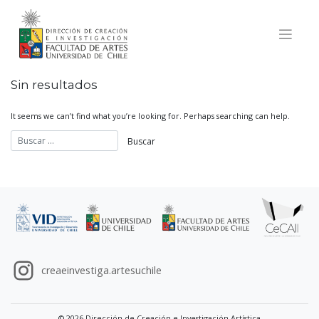
Skip
to
content
Sin resultados
It seems we can’t find what you’re looking for. Perhaps searching can help.
creaeinvestiga.artesuchile
© 2026 Dirección de Creación e Investigación Artística