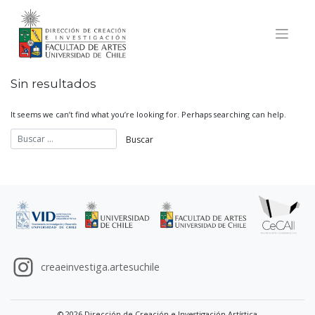
Skip
to
content
Sin resultados
It seems we can’t find what you’re looking for. Perhaps searching can help.
creaeinvestiga.artesuchile
© 2026 Dirección de Creación e Investigación Artística