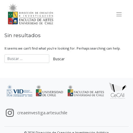
Skip
to
content
Sin resultados
It seems we can’t find what you’re looking for. Perhaps searching can help.
creaeinvestiga.artesuchile
© 2026 Dirección de Creación e Investigación Artística