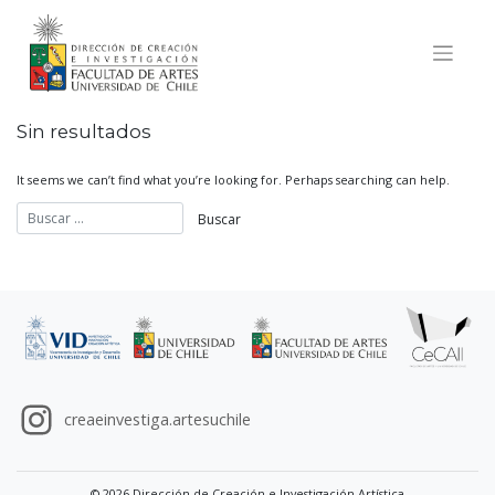
Skip
to
content
Sin resultados
It seems we can’t find what you’re looking for. Perhaps searching can help.
creaeinvestiga.artesuchile
© 2026 Dirección de Creación e Investigación Artística