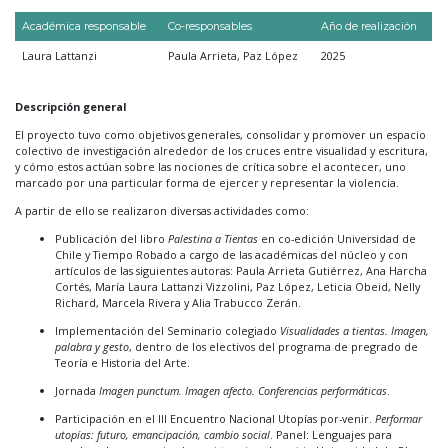
Académica responsable
Co-responsables
Año de realización
Laura Lattanzi
Paula Arrieta, Paz López
2025
Descripción general
El proyecto tuvo como objetivos generales, consolidar y promover un espacio
colectivo de investigación alrededor de los cruces entre visualidad y escritura,
y cómo estos actúan sobre las nociones de crítica sobre el acontecer, uno
marcado por una particular forma de ejercer y representar la violencia.
A partir de ello se realizaron diversas actividades como:
Publicación del libro
Palestina a Tientas
en co-edición Universidad de
Chile y Tiempo Robado a cargo de las académicas del núcleo y con
artículos de las siguientes autoras: Paula Arrieta Gutiérrez, Ana Harcha
Cortés, María Laura Lattanzi Vizzolini, Paz López, Leticia Obeid, Nelly
Richard, Marcela Rivera y Alia Trabucco Zerán.
Implementación del Seminario colegiado
Visualidades a tientas. Imagen,
palabra y gesto
, dentro de los electivos del programa de pregrado de
Teoría e Historia del Arte.
Jornada
Imagen punctum. Imagen afecto. Conferencias performáticas
.
Participación en el III Encuentro Nacional Utopías por-venir.
Performar
utopías: futuro, emancipación, cambio social
. Panel: Lenguajes para