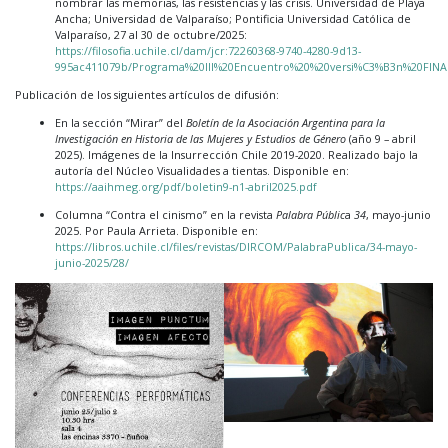
nombrar las memorias, las resistencias y las crisis. Universidad de Playa
Ancha; Universidad de Valparaíso; Pontificia Universidad Católica de
Valparaíso, 27 al 30 de octubre/2025:
https://filosofia.uchile.cl/dam/jcr:72260368-9740-4280-9d13-
995ac411079b/Programa%20III%20Encuentro%20%20versi%C3%B3n%20FINA
Publicación de los siguientes artículos de difusión:
En la sección “Mirar” del
Boletín de la Asociación Argentina para la
Investigación en Historia de las Mujeres y Estudios de Género
(año 9 – abril
2025). Imágenes de la Insurrección Chile 2019-2020. Realizado bajo la
autoría del Núcleo Visualidades a tientas. Disponible en:
https://aaihmeg.org/pdf/boletin9-n1-abril2025.pdf
Columna “Contra el cinismo” en la revista
Palabra Públic
a
34
, mayo-junio
2025. Por Paula Arrieta. Disponible en:
https://libros.uchile.cl/files/revistas/DIRCOM/PalabraPublica/34-mayo-
junio-2025/28/